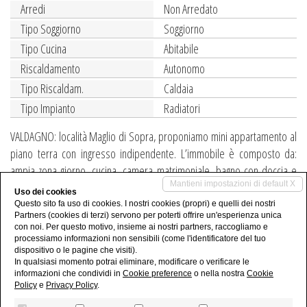
Arredi
Non Arredato
Tipo Soggiorno
Soggiorno
Tipo Cucina
Abitabile
Riscaldamento
Autonomo
Tipo Riscaldam.
Caldaia
Tipo Impianto
Radiatori
VALDAGNO: località Maglio di Sopra, proponiamo mini appartamento al
piano terra con ingresso indipendente. L’immobile è composto da:
ampia zona giorno, cucina, camera matrimoniale, bagno con doccia e
Mantieni impostazioni di default X
piccolo terrazzo. C.E. in fase di realizzazione. Rif. M036
Uso dei cookies
Questo sito fa uso di cookies. I nostri cookies (propri) e quelli dei nostri
Condividi
Partners (cookies di terzi) servono per poterti offrire un'esperienza unica
con noi. Per questo motivo, insieme ai nostri partners, raccogliamo e
processiamo informazioni non sensibili (come l'identificatore del tuo
dispositivo o le pagine che visiti).
In qualsiasi momento potrai eliminare, modificare o verificare le
informazioni che condividi in
Cookie preference
o nella nostra
Cookie
Policy
e
Privacy Policy
.