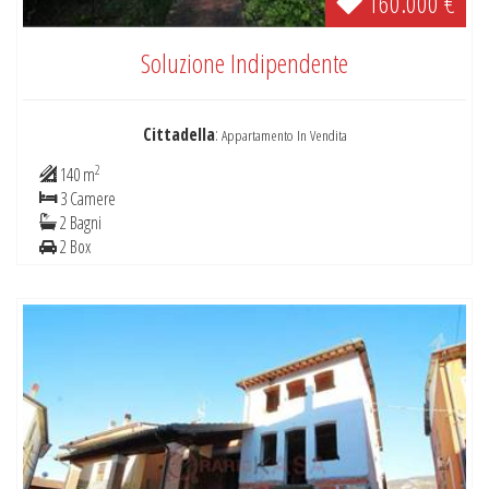
160.000 €
Soluzione Indipendente
Cittadella
:
Appartamento In Vendita
2
140 m
3 Camere
2 Bagni
2 Box