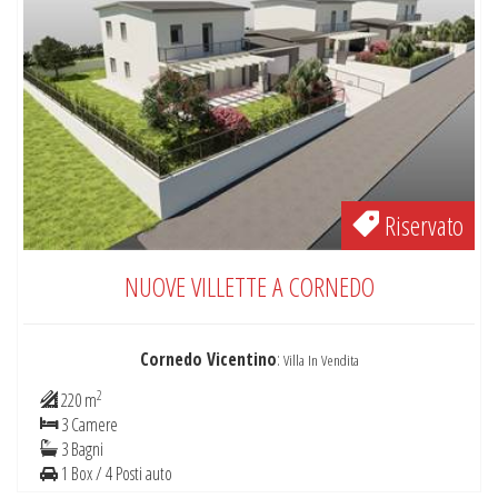
Riservato
NUOVE VILLETTE A CORNEDO
Cornedo Vicentino
:
Villa In Vendita
2
220 m
3 Camere
3 Bagni
1 Box / 4 Posti auto